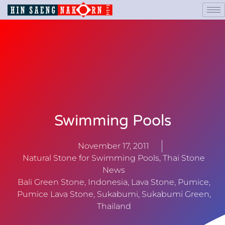
Swimming Pools
November 17, 2011
Natural Stone for Swimming Pools
,
Thai Stone
News
Bali Green Stone
,
Indonesia
,
Lava Stone
,
Pumice
,
Pumice Lava Stone
,
Sukabumi
,
Sukabumi Green
,
Thailand