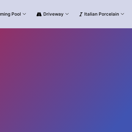
ming Pool
Driveway
Italian Porcelain