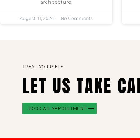
architecture.
August 31, 2024
No Comments
TREAT YOURSELF
LET US TAKE CA
BOOK AN APPOINTMENT ⟶