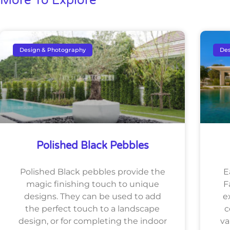
More To Explore
Design & Photography
Des
Polished Black Pebbles
Polished Black pebbles provide the
E
magic finishing touch to unique
F
designs. They can be used to add
e
the perfect touch to a landscape
c
design, or for completing the indoor
va