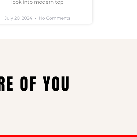
look into modern top
July 20, 2024
No Comments
RE OF YOU