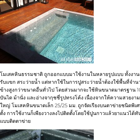
โมเสคหินธรรมชาติ ถูกออกแบบมาใช้งานในหลายรูปแบบ ทั้งงานตกแต
รับแขก สระว่ายน้ำ แต่หากใช้ในการปูสระว่ายน้ำต้องใช้พื้นที่จำน
ข้างสูงกว่าขนาดอื่นทั่วไป โดยส่วนมากจะใช้หินขนาดมาตรฐาน 1
บันได ม้านั่ง และอ่างจากุชชี่รูปทรงโค้ง เนื่องจากให้ความสวยง
ใหญ่ โมเสคหินขนาดเล็ก 25/25 มม. ถูกจัดเรียงบนตาข่ายชนิดพิเศ
ตั้ง การใช้งานก็เพียงวางลงไปติดตั้งโดยใช้ปูนกาวแล้วยาแนวได้ท
แบบติดตาข่าย